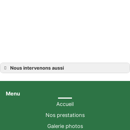
matériaux tels que le bois, le PVC et
l’aluminium, nous vous offrons des
solutions durables et esthétiques
pour votre aménagement intérieur.
Devis détaillé
Nous intervenons aussi
Menuiserie sur mesure
Menuiserie sur mesure à Boulay-Moselle
Menuiserie sur mesure à Creutzwald
Menuiserie sur mesure à Forbach
Menu
Menuiserie sur mesure à Freyming-Merlebach
Menuiserie sur mesure à Hombourg-Haut
Menuiserie sur mesure à Metz
Accueil
Menuiserie sur mesure à Saint-Avold
Menuiserie sur mesure à Puttelange-aux-Lacs
Nos prestations
Menuiserie sur mesure à Sarralbe
Menuiserie sur mesure à Sarreguemines
Galerie photos