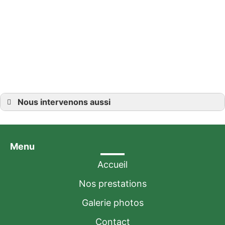
vous garantit une menuiserie sur
mesure de haute qualité, conçue
pour durer.
Devis détaillé
Nous intervenons aussi
Menuiserie sur mesure
Menuiserie sur mesure à Boulay-Moselle
Menuiserie sur mesure à Creutzwald
Menuiserie sur mesure à Forbach
Menu
Menuiserie sur mesure à Freyming-Merlebach
Menuiserie sur mesure à Hombourg-Haut
Menuiserie sur mesure à Metz
Accueil
Menuiserie sur mesure à Saint-Avold
Menuiserie sur mesure à Puttelange-aux-Lacs
Nos prestations
Menuiserie sur mesure à Sarralbe
Menuiserie sur mesure à Sarreguemines
Galerie photos
Contact